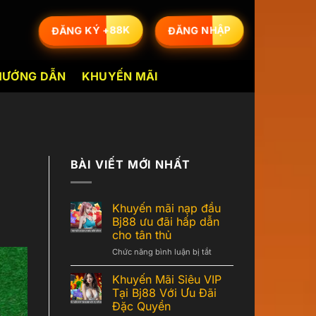
ĐĂNG KÝ +88K
ĐĂNG NHẬP
HƯỚNG DẪN
KHUYẾN MÃI
BÀI VIẾT MỚI NHẤT
Khuyến mãi nạp đầu
Bj88 ưu đãi hấp dẫn
cho tân thủ
Chức năng bình luận bị tắt
ở
Khuyến
mãi
Khuyến Mãi Siêu VIP
nạp
Tại Bj88 Với Ưu Đãi
đầu
Đặc Quyền
Bj88