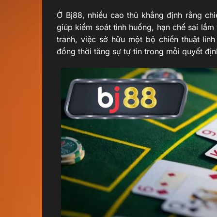
Ở Bj88, nhiều cao thủ khẳng định rằng ch
giúp kiểm soát tình huống, hạn chế sai lầm
tranh, việc sở hữu một bộ chiến thuật lin
đồng thời tăng sự tự tin trong mỗi quyết địn