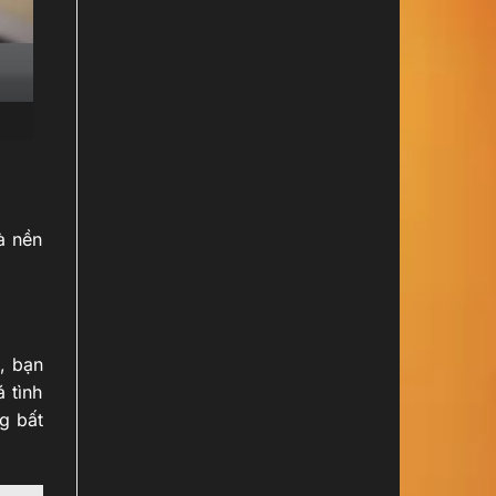
à nền
i, bạn
 tình
g bất