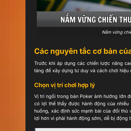
Nắm vững chiế
Các nguyên tắc cơ bản của
Trước khi áp dụng các chiến lược nâng ca
tảng để xây dựng tư duy và cách chơi hiệu 
Chọn vị trí chơi hợp lý
Vị trí ngồi trong bàn Poker ảnh hưởng lớn đế
có lợi thế thấy được hành động của nhiều 
huống, xác định sức mạnh bài của đối thủ v
lợi hơn vì phải hành động sớm, dễ bị động t