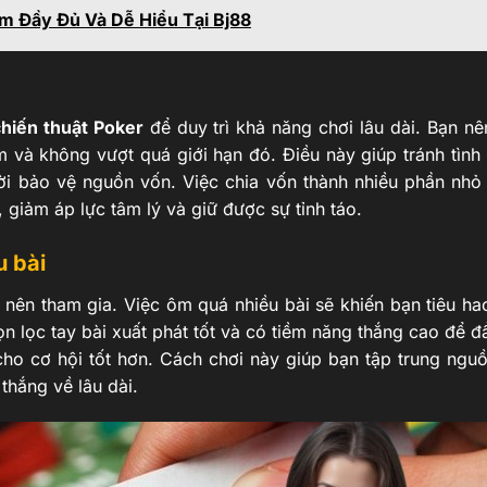
m Đầy Đủ Và Dễ Hiểu Tại Bj88
chiến thuật Poker
để duy trì khả năng chơi lâu dài. Bạn nê
m và không vượt quá giới hạn đó. Điều này giúp tránh tình 
hời bảo vệ nguồn vốn. Việc chia vốn thành nhiều phần nhỏ
, giảm áp lực tâm lý và giữ được sự tỉnh táo.
u bài
nên tham gia. Việc ôm quá nhiều bài sẽ khiến bạn tiêu ha
 lọc tay bài xuất phát tốt và có tiềm năng thắng cao để đầ
ho cơ hội tốt hơn. Cách chơi này giúp bạn tập trung nguồ
thắng về lâu dài.