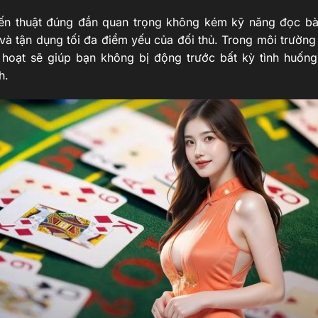
iến thuật đúng đắn quan trọng không kém kỹ năng đọc bà
 và tận dụng tối đa điểm yếu của đối thủ. Trong môi trường
h hoạt sẽ giúp bạn không bị động trước bất kỳ tình huống
h.