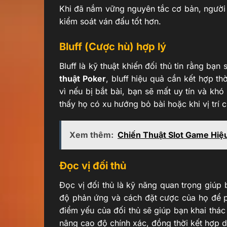
Khi đã nắm vững nguyên tắc cơ bản, người c
kiểm soát ván đấu tốt hơn.
Bluff (Cược hù) hợp lý
Bluff là kỹ thuật khiến đối thủ tin rằng bạ
thuật Poker
, bluff hiệu quả cần kết hợp t
vì nếu bị bắt bài, bạn sẽ mất uy tín và khó
thấy họ có xu hướng bỏ bài hoặc khi vị trí
Xem thêm:
Chiến Thuật Slot Game Hiệ
Đọc vị đối thủ
Đọc vị đối thủ là kỹ năng quan trọng giúp 
độ phản ứng và cách đặt cược của họ để 
điểm yếu của đối thủ sẽ giúp bạn khai thác
nâng cao độ chính xác, đồng thời kết hợp d