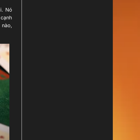
i. Nó
 cạnh
 nào,