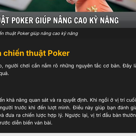
n thuật Poker giúp nâng cao kỹ năng
 chiến thuật Poker
o, người chơi cần nắm rõ những nguyên tắc cơ bản. Đây l
quả.
n khả năng quan sát và ra quyết định. Khi ngồi ở vị trí cuố
người trước khi đến lượt mình. Điều này giúp bạn đánh giá
à đưa ra chiến lược hợp lý. Ngược lại, vị trí đầu bàn thườn
rước diễn biến ván bài.