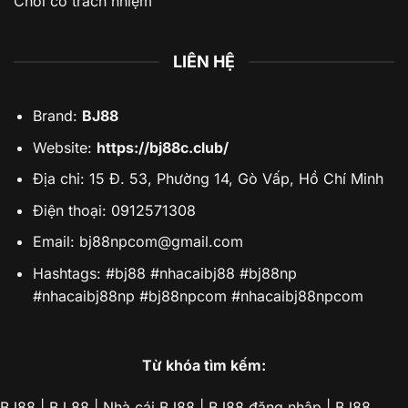
Chơi có trách nhiệm
LIÊN HỆ
Brand:
BJ88
Website:
https://bj88c.club/
Địa chỉ: 15 Đ. 53, Phường 14, Gò Vấp, Hồ Chí Minh
Điện thoại: 0912571308
Email: bj88npcom@gmail.com
Hashtags: #bj88 #nhacaibj88 #bj88np
#nhacaibj88np #bj88npcom #nhacaibj88npcom
Từ khóa tìm kếm:
BJ88 | BJ 88 | Nhà cái BJ88 | BJ88 đăng nhập | BJ88