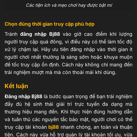
Các tiện ích và mẹo chơi hay được bật mí
Chọn đúng thời gian truy cập phù hợp
Tránh
đăng nhập Bj88
vào giờ cao điểm khi lượng
người truy cập quá đông, vì điều này có thể làm tốc độ
xử lý chậm lại. Hãy ưu tiên đăng nhập vào thời gian ít
người chơi nhất thường là sáng sớm hoặc khuya muộn
để tốc truy cập ổn định. Cách này không chỉ mang đến
trải nghiệm mượt mà mà còn thoải mái khi dùng.
Kết luận
Đăng nhập Bj88
là bước quan trọng để bạn trải nghiệm
đầy đủ hệ sinh thái giải trí trực tuyến đa dạng mà
thương hiệu mang đến. Khi thực hiện đúng hướng dẫn
và tuân thủ các nguyên tắc bảo mật, người chơi có thể
truy cập tài khoản
bj88
nhanh chóng, an toàn và thuận
tiện. Cách này vừa hỗ trợ quản lý tài khoản tối ưu, vừa