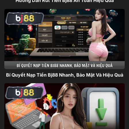
Hướng Dẫn Rút Tiền Bj88 An Toàn Hiệu Quả
Bí Quyết Nạp Tiền Bj88 Nhanh, Bảo Mật Và Hiệu Quả