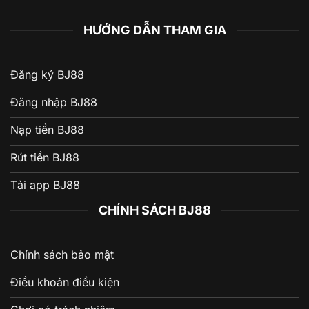
HƯỚNG DẪN THAM GIA
Đăng ký BJ88
Đăng nhập BJ88
Nạp tiền BJ88
Rút tiền BJ88
Tải app BJ88
CHÍNH SÁCH BJ88
Chính sách bảo mật
Điều khoản điều kiện