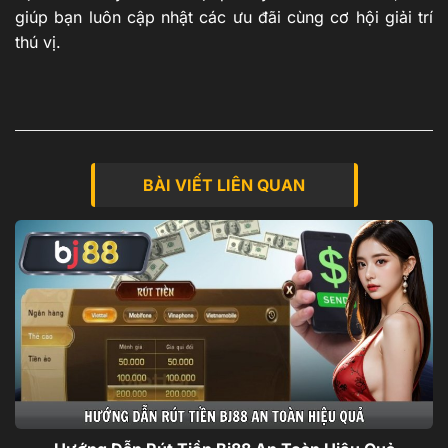
giúp bạn luôn cập nhật các ưu đãi cùng cơ hội giải trí
thú vị.
BÀI VIẾT LIÊN QUAN