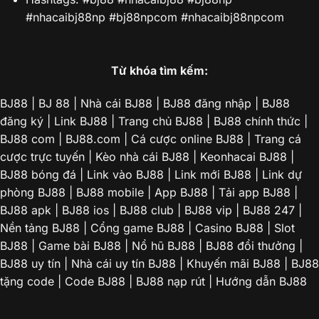
#nhacaibj88np #bj88npcom #nhacaibj88npcom
Từ khóa tìm kếm:
BJ88 | BJ 88 | Nhà cái BJ88 | BJ88 đăng nhập | BJ88
đăng ký | Link BJ88 | Trang chủ BJ88 | BJ88 chính thức |
BJ88 com | BJ88.com | Cá cược online BJ88 | Trang cá
cược trực tuyến | Kèo nhà cái BJ88 | Keonhacai BJ88 |
BJ88 bóng đá | Link vào BJ88 | Link mới BJ88 | Link dự
phòng BJ88 | BJ88 mobile | App BJ88 | Tải app BJ88 |
BJ88 apk | BJ88 ios | BJ88 club | BJ88 vip | BJ88 247 |
Nền tảng BJ88 | Cổng game BJ88 | Casino BJ88 | Slot
BJ88 | Game bài BJ88 | Nổ hũ BJ88 | BJ88 đổi thưởng |
BJ88 uy tín | Nhà cái uy tín BJ88 | Khuyến mãi BJ88 | BJ88
tặng code | Code BJ88 | BJ88 nạp rút | Hướng dẫn BJ88