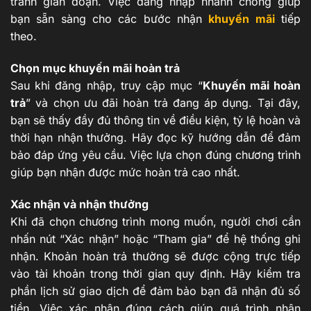
tránh gián đoạn. Việc đăng nhập nhanh chóng giúp
bạn sẵn sàng cho các bước nhận
khuyến mãi
tiếp
theo.
Chọn mục khuyến mãi hoàn trả
Sau khi đăng nhập, truy cập mục “
Khuyến mãi hoàn
trả
” và chọn ưu đãi hoàn trả đang áp dụng. Tại đây,
bạn sẽ thấy đầy đủ thông tin về điều kiện, tỷ lệ hoàn và
thời hạn nhận thưởng. Hãy đọc kỹ hướng dẫn để đảm
bảo đáp ứng yêu cầu. Việc lựa chọn đúng chương trình
giúp bạn nhận được mức hoàn trả cao nhất.
Xác nhận và nhận thưởng
Khi đã chọn chương trình mong muốn, người chơi cần
nhấn nút “Xác nhận” hoặc “Tham gia” để hệ thống ghi
nhận. Khoản hoàn trả thường sẽ được cộng trực tiếp
vào tài khoản trong thời gian quy định. Hãy kiểm tra
phần lịch sử giao dịch để đảm bảo bạn đã nhận đủ số
tiền. Việc xác nhận đúng cách giúp quá trình nhận