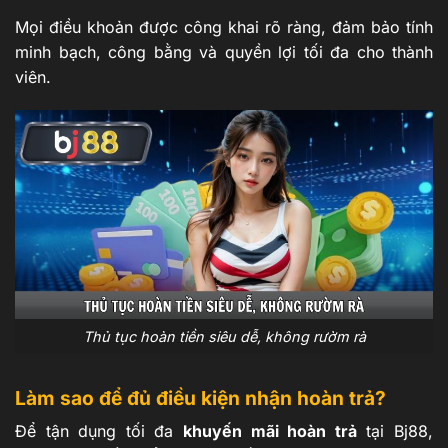
Mọi điều khoản được công khai rõ ràng, đảm bảo tính
minh bạch, công bằng và quyền lợi tối đa cho thành
viên.
Thủ tục hoàn tiền siêu dễ, không rườm rà
Làm sao để đủ điều kiện nhận hoàn trả?
Để tận dụng tối đa
khuyến mãi hoàn trả
tại Bj88,