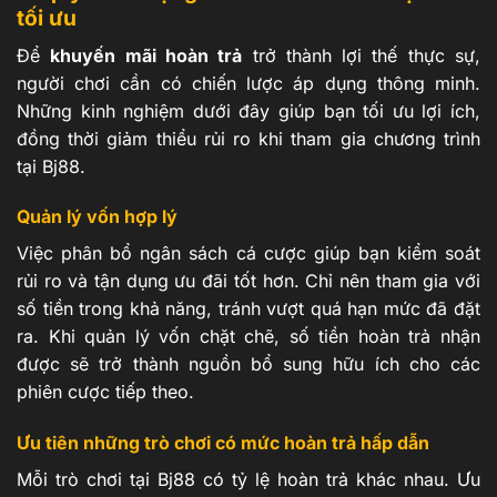
tối ưu
Để
khuyến mãi hoàn trả
trở thành lợi thế thực sự,
người chơi cần có chiến lược áp dụng thông minh.
Những kinh nghiệm dưới đây giúp bạn tối ưu lợi ích,
đồng thời giảm thiểu rủi ro khi tham gia chương trình
tại Bj88.
Quản lý vốn hợp lý
Việc phân bổ ngân sách cá cược giúp bạn kiểm soát
rủi ro và tận dụng ưu đãi tốt hơn. Chỉ nên tham gia với
số tiền trong khả năng, tránh vượt quá hạn mức đã đặt
ra. Khi quản lý vốn chặt chẽ, số tiền hoàn trả nhận
được sẽ trở thành nguồn bổ sung hữu ích cho các
phiên cược tiếp theo.
Ưu tiên những trò chơi có mức hoàn trả hấp dẫn
Mỗi trò chơi tại Bj88 có tỷ lệ hoàn trả khác nhau. Ưu