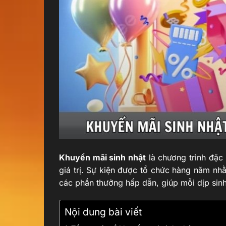
Khuyến mãi sinh nhật
là chương trình đặc 
giá trị. Sự kiện được tổ chức hàng năm nhằ
các phần thưởng hấp dẫn, giúp mỗi dịp sinh
Nội dung bài viết