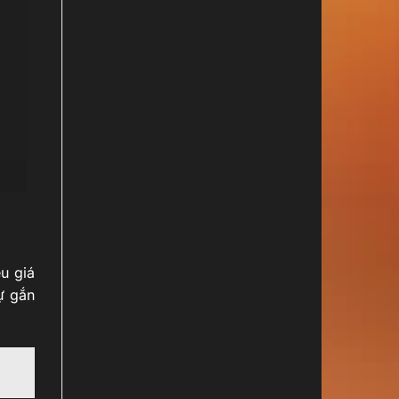
u giá
sự gắn