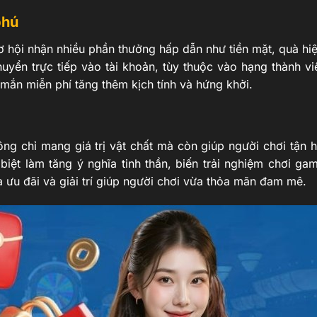
phú
 hội nhận nhiều phần thưởng hấp dẫn như tiền mặt, quà hiệ
uyển trực tiếp vào tài khoản, tùy thuộc vào hạng thành vi
 mắn miễn phí tăng thêm kịch tính và hứng khởi.
ng chỉ mang giá trị vật chất mà còn giúp người chơi tận 
iệt làm tăng ý nghĩa tinh thần, biến trải nghiệm chơi gam
a ưu đãi và giải trí giúp người chơi vừa thỏa mãn đam mê.