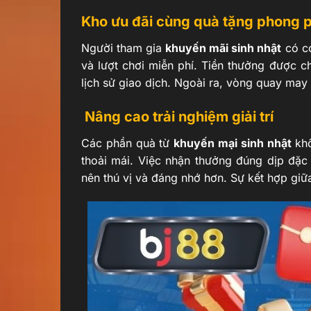
Kho ưu đãi cùng quà tặng phong 
Người tham gia
khuyến mãi sinh nhật
có cơ
và lượt chơi miễn phí. Tiền thưởng được ch
lịch sử giao dịch. Ngoài ra, vòng quay may
Nâng cao trải nghiệm giải trí
Các phần quà từ
khuyến mại sinh nhật
khô
thoải mái. Việc nhận thưởng đúng dịp đặc b
nên thú vị và đáng nhớ hơn. Sự kết hợp giữ