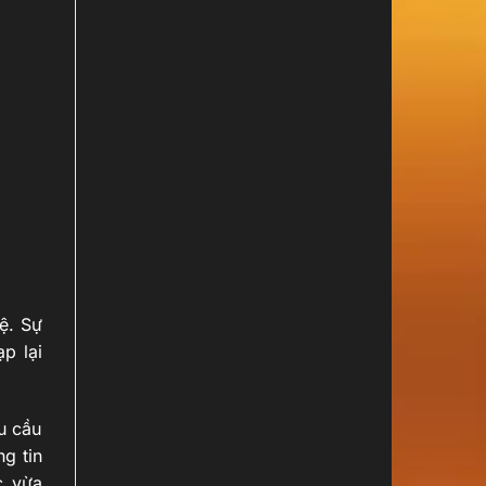
Đủ
Và
Dễ
Hiểu
Tại
Bj88
lệ. Sự
p lại
u cầu
g tin
c vừa